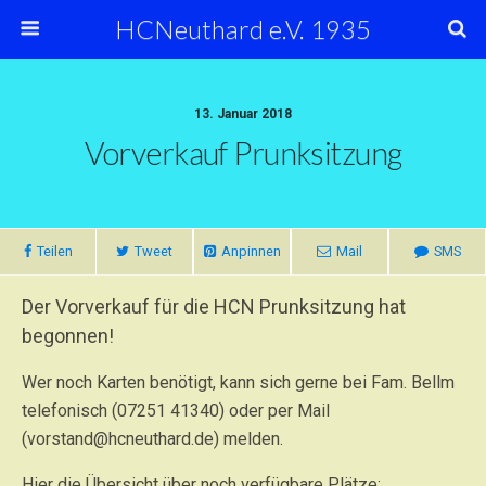
HCNeuthard e.V. 1935
13. Januar 2018
Vorverkauf Prunksitzung
Teilen
Tweet
Anpinnen
Mail
SMS
Der Vorverkauf für die HCN Prunksitzung hat
begonnen!
Wer noch Karten benötigt, kann sich gerne bei Fam. Bellm
telefonisch (07251 41340) oder per Mail
(vorstand@hcneuthard.de) melden.
Hier die Übersicht über noch verfügbare Plätze: