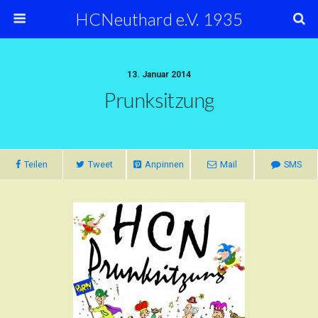
HCNeuthard e.V. 1935
13. Januar 2014
Prunksitzung
Teilen
Tweet
Anpinnen
Mail
SMS