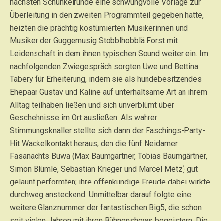
nächsten Schunkelrunde eine schwungvolle Vorlage zur
Überleitung in den zweiten Programmteil gegeben hatte,
heizten die prächtig kostümierten Musikerinnen und
Musiker der Guggemusig Stobblhobblä Forst mit
Leidenschaft in dem ihnen typischen Sound weiter ein. Im
nachfolgenden Zwiegespräch sorgten Uwe und Bettina
Tabery für Erheiterung, indem sie als hundebesitzendes
Ehepaar Gustav und Kaline auf unterhaltsame Art an ihrem
Alltag teilhaben ließen und sich unverblümt über
Geschehnisse im Ort ausließen. Als wahrer
Stimmungsknaller stellte sich dann der Faschings-Party-
Hit Wackelkontakt heraus, den die fünf Neidamer
Fasanachts Buwa (Max Baumgärtner, Tobias Baumgärtner,
Simon Blümle, Sebastian Krieger und Marcel Metz) gut
gelaunt performten; ihre offenkundige Freude dabei wirkte
durchweg ansteckend. Unmittelbar darauf folgte eine
weitere Glanznummer der fantastischen Big5, die schon
seit vielen Jahren mit ihren Bühnenshows begeistern. Die